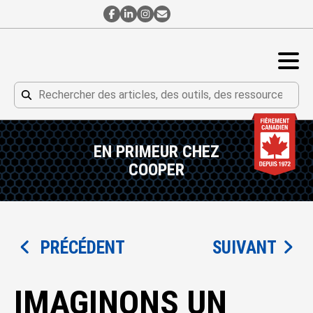
Contact
Contact
Contact
Abonnement
par
par
par
à
Facebook
LinkedIn
Instagram
l’Infolettre
DEMANDER UN DEVIS
Rechercher
Rechercher
EN PRIMEUR CHEZ
COOPER
PRÉCÉDENT
SUIVANT
IMAGINONS UN