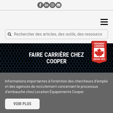
Contact
Contact
Contact
Abonnement
par
par
par
à
Facebook
LinkedIn
Instagram
l’Infolettre
DEMANDER UN DEVIS
Rechercher
Rechercher
FAIRE CARRIÈRE CHEZ
COOPER
Informations importantes à l’intention des chercheurs d’emploi
et des agences de recrutement concernant le processus
d’embauche chez Location Équipements Cooper.
VOIR PLUS