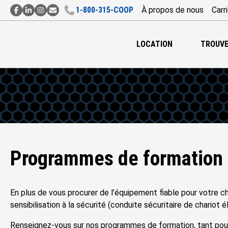
1‑800‑315‑COOP
À propos de nous
Carr
Contact
Contact
Contact
Abonnement
par
par
par
à
Facebook
LinkedIn
Instagram
l’Infolettre
LOCATION
TROUVE
Programmes de formation 
En plus de vous procurer de l’équipement fiable pour votre c
sensibilisation à la sécurité (conduite sécuritaire de chariot 
Renseignez-vous sur nos programmes de formation, tant pour 