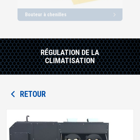
Bouteur à chenilles
Cha
RÉGULATION DE LA
CLIMATISATION
RETOUR