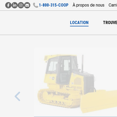
1‑800‑315‑COOP
À propos de nous
Carr
Contact
Contact
Contact
Abonnement
par
par
par
à
Facebook
LinkedIn
Instagram
l’Infolettre
LOCATION
TROUVE