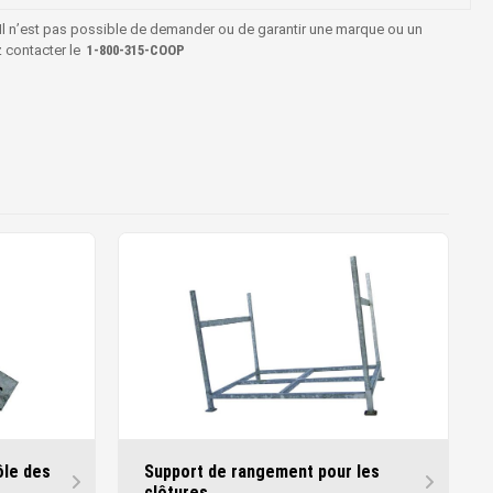
 Il n’est pas possible de demander ou de garantir une marque ou un
z contacter le
1‑800‑315‑COOP
ôle des
Support de rangement pour les
clôtures