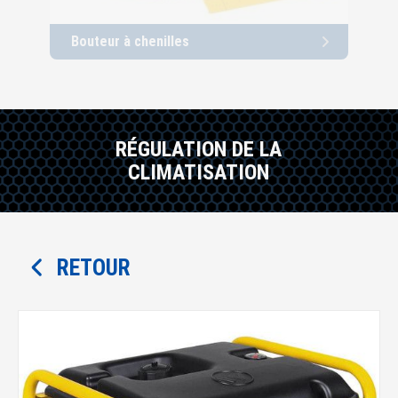
Bouteur à chenilles
Cha
RÉGULATION DE LA
CLIMATISATION
RETOUR