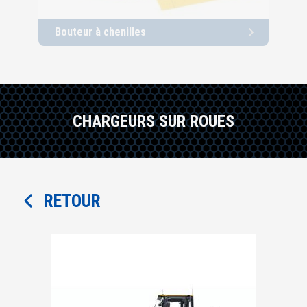
Bouteur à chenilles
Cha
CHARGEURS SUR ROUES
RETOUR