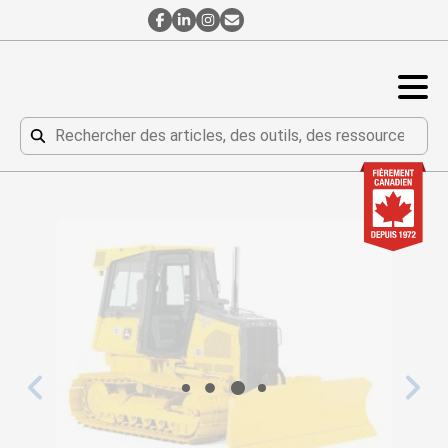
Contact
Contact
Contact
Abonnement
par
par
par
à
Facebook
LinkedIn
Instagram
l’Infolettre
DEMANDER UN DEVIS
Rechercher
Rechercher
Chargement...