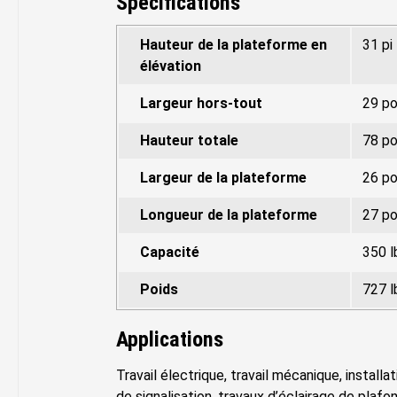
Spécifications
Hauteur de la plateforme en
31 pi
élévation
Largeur hors-tout
29 p
Hauteur totale
78 p
Largeur de la plateforme
26 p
Longueur de la plateforme
27 p
Capacité
350 l
Poids
727 l
Applications
Travail électrique, travail mécanique, installa
de signalisation, travaux d’éclairage de plafon