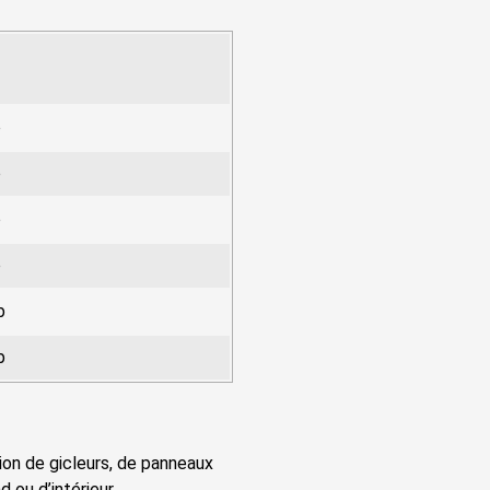
o
o
o
o
b
b
tion de gicleurs, de panneaux
d ou d’intérieur