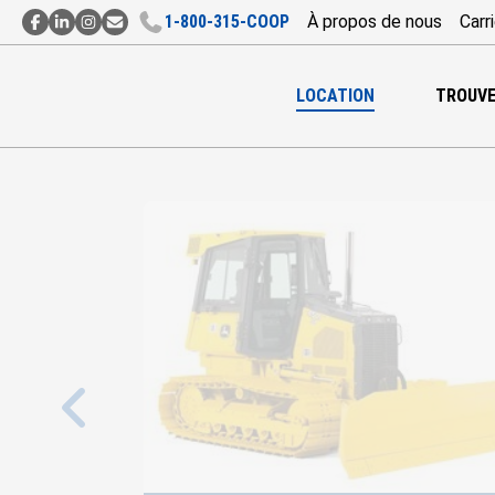
1‑800‑315‑COOP
À propos de nous
Carr
Contact
Contact
Contact
Abonnement
par
par
par
à
Facebook
LinkedIn
Instagram
l’Infolettre
LOCATION
TROUVE