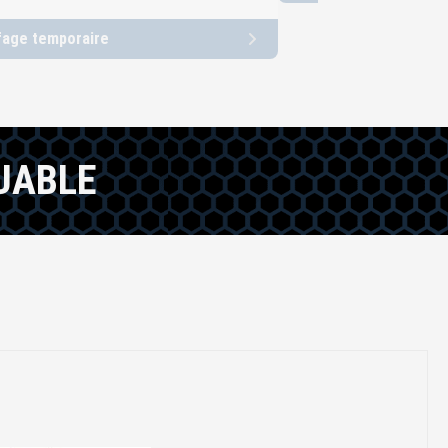
fage temporaire
UABLE