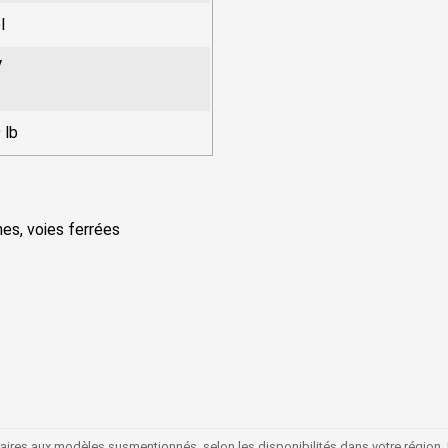
l
V
 lb
nes, voies ferrées
laires aux modèles susmentionnés, selon les disponibilités dans votre région.