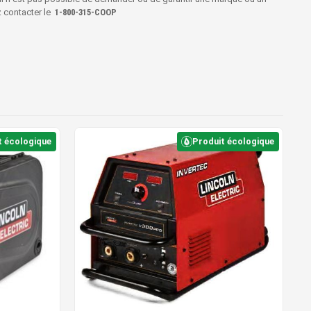
z contacter le
1‑800‑315‑COOP
t écologique
Produit écologique