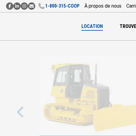
1‑800‑315‑COOP
À propos de nous
Carr
Contact
Contact
Contact
Abonnement
par
par
par
à
Facebook
LinkedIn
Instagram
l’Infolettre
LOCATION
TROUVE