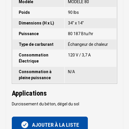
Modèle
MODÈLE 80
Poids
90 lbs
Dimensions (H x L)
34" x 14"
Puissance
80 187 Btu/hr
Type de carburant
Échangeur de chaleur
Consommation
120 V / 3,7 A
Électrique
Consommation à
N/A
pleine puissance
Applications
Durcissement du béton, dégel du sol
AJOUTER À LA LISTE