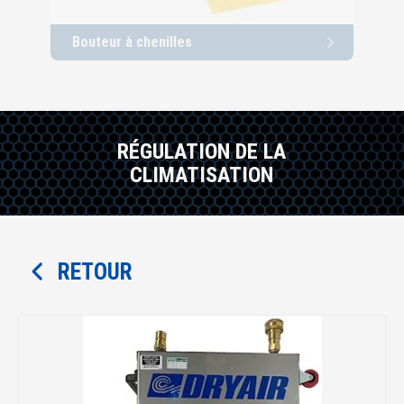
Bouteur à chenilles
Cha
RÉGULATION DE LA
CLIMATISATION
RETOUR