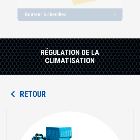
Bouteur à chenilles
Cha
RÉGULATION DE LA
CLIMATISATION
RETOUR