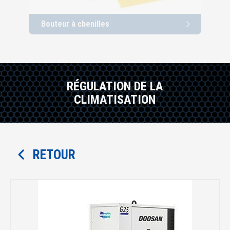
Bouteur à chenilles
Cha
RÉGULATION DE LA
CLIMATISATION
RETOUR