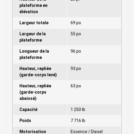
plateforme en
élévation
Largeur totale
69 po
Largeur de la
55 po
plateforme
Longueur de la
96 po
plateforme
Hauteur, repliée
93 po
(garde-corps levé)
Hauteur, repliée
63 po
(garde-corps
abaissé)
Capacité
1 250 lb
Poids
7 716 lb
Motorisation
Essence / Diesel